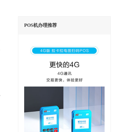
POS机办理推荐
这
S
机
银