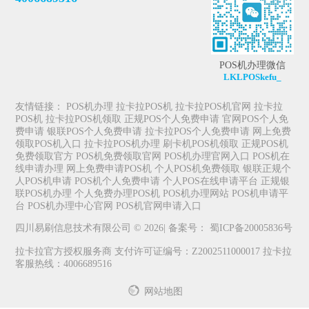
POS机办理微信
LKLPOSkefu_
友情链接：
POS机办理
拉卡拉POS机
拉卡拉POS机官网
拉卡拉
POS机
拉卡拉POS机领取
正规POS个人免费申请
官网POS个人免
费申请
银联POS个人免费申请
拉卡拉POS个人免费申请
网上免费
领取POS机入口
拉卡拉POS机办理
刷卡机POS机领取
正规POS机
免费领取官方
POS机免费领取官网
POS机办理官网入口
POS机在
线申请办理
网上免费申请POS机
个人POS机免费领取
银联正规个
人POS机申请
POS机个人免费申请
个人POS在线申请平台
正规银
联POS机办理
个人免费办理POS机
POS机办理网站
POS机申请平
台
POS机办理中心官网
POS机官网申请入口
四川易刷信息技术有限公司 © 2026| 备案号：
蜀ICP备20005836号
拉卡拉官方授权服务商 支付许可证编号：Z2002511000017 拉卡拉
客服热线：4006689516
网站地图