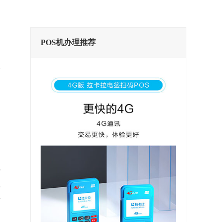
POS机办理推荐
一
们
S
付
手
信