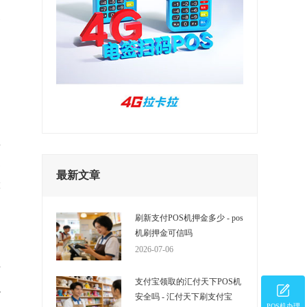
峰
一
考
个
最新文章
等
刷新支付POS机押金多少 - pos
机刷押金可信吗
2026-07-06
接
支付宝领取的汇付天下POS机
以
安全吗 - 汇付天下刷支付宝
POS机办理