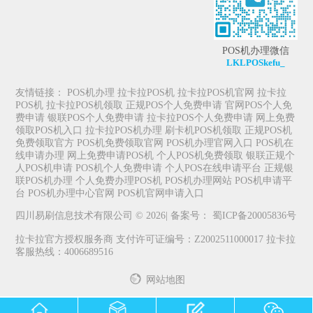
POS机办理微信
LKLPOSkefu_
友情链接：
POS机办理
拉卡拉POS机
拉卡拉POS机官网
拉卡拉
POS机
拉卡拉POS机领取
正规POS个人免费申请
官网POS个人免
费申请
银联POS个人免费申请
拉卡拉POS个人免费申请
网上免费
领取POS机入口
拉卡拉POS机办理
刷卡机POS机领取
正规POS机
免费领取官方
POS机免费领取官网
POS机办理官网入口
POS机在
线申请办理
网上免费申请POS机
个人POS机免费领取
银联正规个
人POS机申请
POS机个人免费申请
个人POS在线申请平台
正规银
联POS机办理
个人免费办理POS机
POS机办理网站
POS机申请平
台
POS机办理中心官网
POS机官网申请入口
四川易刷信息技术有限公司 © 2026| 备案号：
蜀ICP备20005836号
拉卡拉官方授权服务商 支付许可证编号：Z2002511000017 拉卡拉
客服热线：4006689516
网站地图