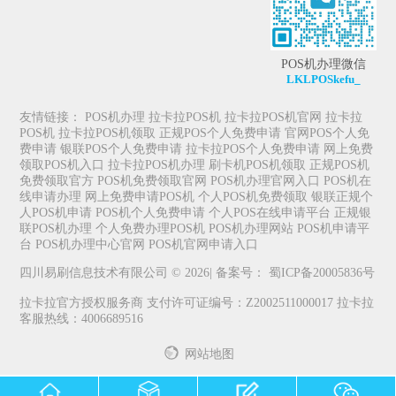
POS机办理微信
LKLPOSkefu_
友情链接：
POS机办理
拉卡拉POS机
拉卡拉POS机官网
拉卡拉
POS机
拉卡拉POS机领取
正规POS个人免费申请
官网POS个人免
费申请
银联POS个人免费申请
拉卡拉POS个人免费申请
网上免费
领取POS机入口
拉卡拉POS机办理
刷卡机POS机领取
正规POS机
免费领取官方
POS机免费领取官网
POS机办理官网入口
POS机在
线申请办理
网上免费申请POS机
个人POS机免费领取
银联正规个
人POS机申请
POS机个人免费申请
个人POS在线申请平台
正规银
联POS机办理
个人免费办理POS机
POS机办理网站
POS机申请平
台
POS机办理中心官网
POS机官网申请入口
四川易刷信息技术有限公司 © 2026| 备案号：
蜀ICP备20005836号
拉卡拉官方授权服务商 支付许可证编号：Z2002511000017 拉卡拉
客服热线：4006689516
网站地图