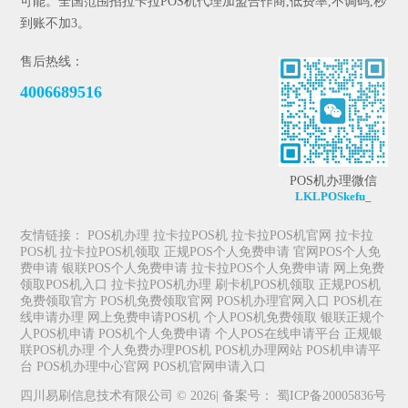
可能。全国范围招拉卡拉POS机代理加盟合作商,低费率,不调码,秒
到账不加3。
售后热线：
4006689516
POS机办理微信
LKLPOSkefu_
友情链接：
POS机办理
拉卡拉POS机
拉卡拉POS机官网
拉卡拉
POS机
拉卡拉POS机领取
正规POS个人免费申请
官网POS个人免
费申请
银联POS个人免费申请
拉卡拉POS个人免费申请
网上免费
领取POS机入口
拉卡拉POS机办理
刷卡机POS机领取
正规POS机
免费领取官方
POS机免费领取官网
POS机办理官网入口
POS机在
线申请办理
网上免费申请POS机
个人POS机免费领取
银联正规个
人POS机申请
POS机个人免费申请
个人POS在线申请平台
正规银
联POS机办理
个人免费办理POS机
POS机办理网站
POS机申请平
台
POS机办理中心官网
POS机官网申请入口
四川易刷信息技术有限公司 © 2026| 备案号：
蜀ICP备20005836号