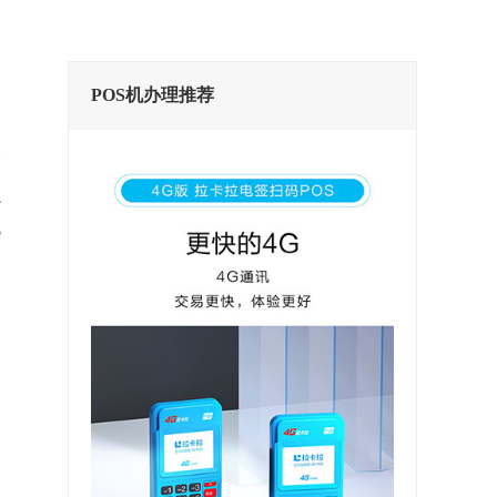
POS机办理推荐
以
机
合
智
用
会