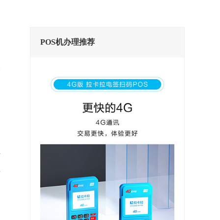
POS机办理推荐
是
S
信
手