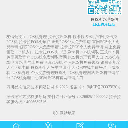
POS机办理微信
LKLPOSkefu_
友情链接：
POS机办理
拉卡拉POS机
拉卡拉POS机官网
拉卡拉
POS机
拉卡拉POS机领取
正规POS个人免费申请
官网POS个人免
费申请
银联POS个人免费申请
拉卡拉POS个人免费申请
网上免费
领取POS机入口
拉卡拉POS机办理
刷卡机POS机领取
正规POS机
免费领取官方
POS机免费领取官网
POS机办理官网入口
POS机在
线申请办理
网上免费申请POS机
个人POS机免费领取
银联正规个
人POS机申请
POS机个人免费申请
个人POS在线申请平台
正规银
联POS机办理
个人免费办理POS机
POS机办理网站
POS机申请平
台
POS机办理中心官网
POS机官网申请入口
四川易刷信息技术有限公司 © 2026| 备案号：
蜀ICP备20005836号
拉卡拉官方授权服务商 支付许可证编号：Z2002511000017 拉卡拉
客服热线：4006689516
网站地图