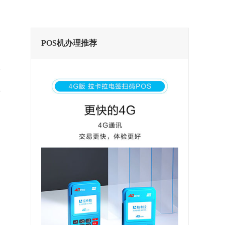
POS机办理推荐
业
的
为
，
支