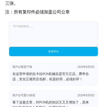
三张。
注：所有复印件必须加盖公司公章
发表评论
用户@慕容千秋
2026年8月8日
在这里申请的拉卡拉POS机确实是官方正品，费率合
适，安全正规而且包邮，机器好用，必须好评！
用户@可爱小蹄花
2026年8月8日
看了这篇文章，对POS机的知识又又又增加了，原来