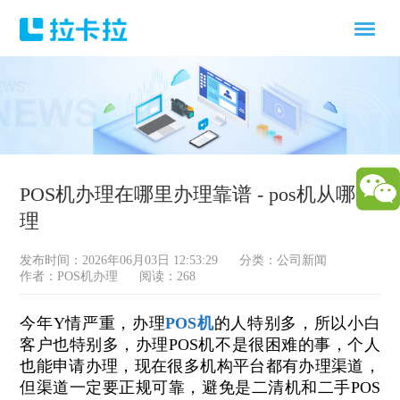
POS机办理在哪里办理靠谱 - pos机从哪办
理
发布时间：2026年06月03日 12:53:29
分类：
公司新闻
作者：POS机办理
阅读：268
今年Y情严重，办理
POS机
的人特别多，所以小白
客户也特别多，办理POS机不是很困难的事，个人
也能申请办理，现在很多机构平台都有办理渠道，
但渠道一定要正规可靠，避免是二清机和二手POS