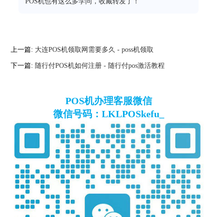
POS机也有这么多学问，收藏转发了！
上一篇:
大连POS机领取网需要多久 - poss机领取
下一篇:
随行付POS机如何注册 - 随行付pos激活教程
POS机办理客服微信
微信号码：LKLPOSkefu_