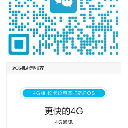
POS机办理推荐