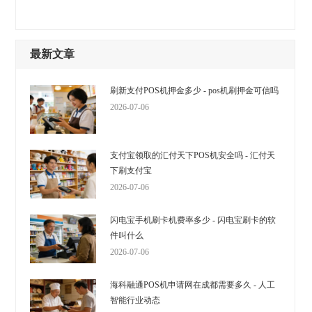
最新文章
刷新支付POS机押金多少 - pos机刷押金可信吗
2026-07-06
支付宝领取的汇付天下POS机安全吗 - 汇付天
下刷支付宝
2026-07-06
闪电宝手机刷卡机费率多少 - 闪电宝刷卡的软
件叫什么
2026-07-06
海科融通POS机申请网在成都需要多久 - 人工
智能行业动态