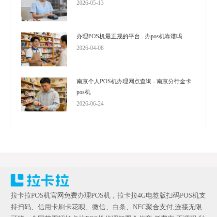
2026-05-13
办理POS机最正规的平台 - 办pos机靠谱吗
2026-04-08
南京个人POS机办理网点查询 - 南京分行金卡
pos机
2026-06-24
拉卡拉POS机官网免费办理POS机，拉卡拉4G电签版扫码POS机支
持扫码、信用卡刷卡花呗、微信、白条、NFC聚合支付,连接无限