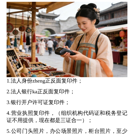
1.法人身份zheng正反面复印件；
2.法人银行ka正反面复印件；
3.银行开户许可证复印件；
4.营业执照复印件，（组织机构代码证和税务登记
证不用提供，现在都是三证合一）；
5.公司门头照片，办公场景照片，柜台照片，至少