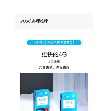
POS机办理推荐
、
，
账
，