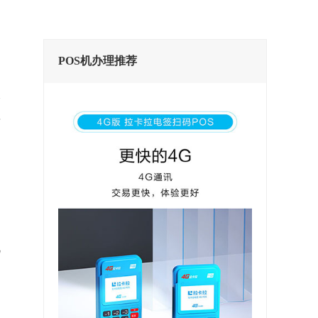
POS机办理推荐
有
官
神
机