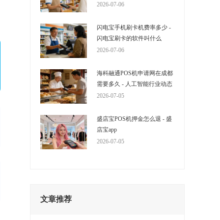
2026-07-06
闪电宝手机刷卡机费率多少 -
闪电宝刷卡的软件叫什么
2026-07-06
海科融通POS机申请网在成都
需要多久 - 人工智能行业动态
2026-07-05
盛店宝POS机押金怎么退 - 盛
店宝app
2026-07-05
文章推荐