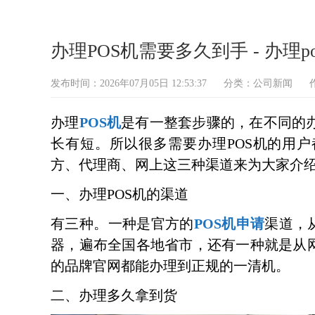
办理POS机需要多久到手 - 办理p
发布时间：2026年07月05日 12:53:37
分类：
公司新闻
办理
POS机
是有一整套步骤的，在不同的办
长有短。所以很多需要办理POS机的用户
方、代理商、网上这三种渠道来为大家介
一、办理POS机的渠道
有三种。一种是官方的
POS机申请
渠道，
器，遍布全国各地省市，还有一种就是从
的品牌官网都能办理到正规的一清机。
二、办理多久拿到货