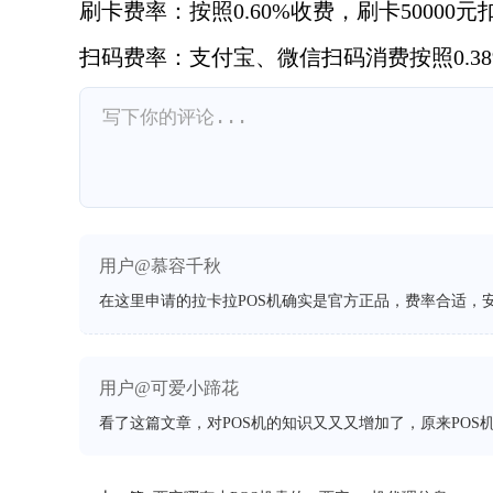
刷卡费率：按照0.60%收费，刷卡50000元
扫码费率：支付宝、微信扫码消费按照0.38%
用户@慕容千秋
在这里申请的拉卡拉POS机确实是官方正品，费率合适，
用户@可爱小蹄花
看了这篇文章，对POS机的知识又又又增加了，原来POS