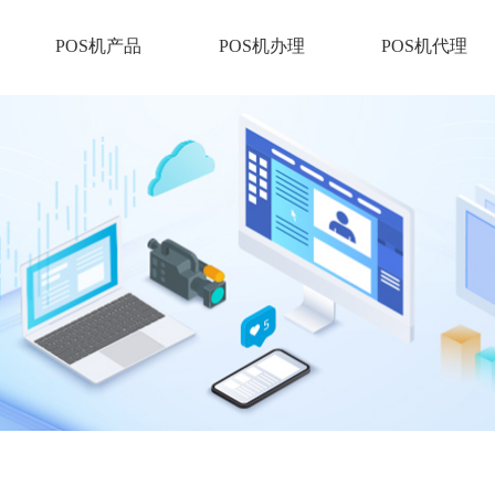
POS机产品
POS机办理
POS机代理