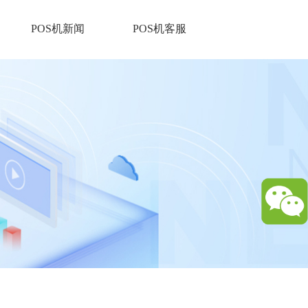
POS机新闻
POS机客服