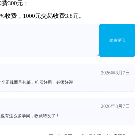
扣费300元；
收费，1000元交易收费3.8元。
发表评论
2026年8月7日
安全正规而且包邮，机器好用，必须好评！
2026年8月7日
机也有这么多学问，收藏转发了！