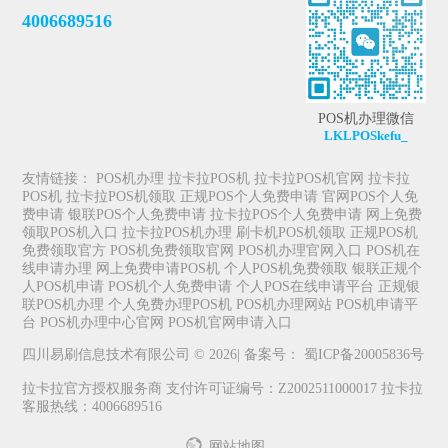
4006689516
POS机办理微信
LKLPOSkefu_
友情链接：
POS机办理
拉卡拉POS机
拉卡拉POS机官网
拉卡拉
POS机
拉卡拉POS机领取
正规POS个人免费申请
官网POS个人免
费申请
银联POS个人免费申请
拉卡拉POS个人免费申请
网上免费
领取POS机入口
拉卡拉POS机办理
刷卡机POS机领取
正规POS机
免费领取官方
POS机免费领取官网
POS机办理官网入口
POS机在
线申请办理
网上免费申请POS机
个人POS机免费领取
银联正规个
人POS机申请
POS机个人免费申请
个人POS在线申请平台
正规银
联POS机办理
个人免费办理POS机
POS机办理网站
POS机申请平
台
POS机办理中心官网
POS机官网申请入口
四川易刷信息技术有限公司 © 2026| 备案号：
蜀ICP备20005836号
拉卡拉官方授权服务商 支付许可证编号：Z2002511000017 拉卡拉
客服热线：4006689516
网站地图