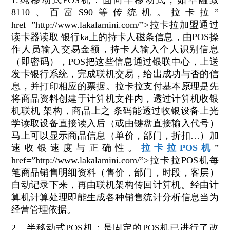
1.纯移动式POS机：面向半移动式，如华融致
8110、百富S90等传统机。拉卡拉”
href=”http://www.lakalamini.com/”>拉卡拉加盟通过
读卡器读取 银行ka上的持卡人磁条信息，由POS操
作人员输入交易金额，持卡人输入个人识别信息
（即密码），POS把这些信息通过银联中心，上送
发卡银行系统，完成联机交易，给出成功与否的信
息，并打印相应的票据。拉卡拉支付基本原理是先
将商品资料创建于计算机文件内，透过计算机收银
机联机 架构，商品上之 条码能透过收银设备上光
学读取设备直接读入后（或由键盘直接输入代号）
马上可以显示商品信息（单价，部门，折扣…）加
速收银速度与正确性。
拉卡拉POS机
”
href=”http://www.lakalamini.com/”>拉卡拉POS机每
笔商品销售明细资料（售价，部门，时段，客层）
自动记录下来，再由联机架构传回计算机。经由计
算机计算处理即能生成各种销售统计分析信息当为
经营管理依据。
2、半移动式POS机：是固定的POS机已进行了改