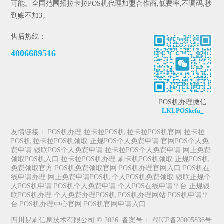
可能。全国范围招拉卡拉POS机代理加盟合作商,低费率,不调码,秒
到账不加3。
售后热线：
4006689516
POS机办理微信
LKLPOSkefu_
友情链接：
POS机办理
拉卡拉POS机
拉卡拉POS机官网
拉卡拉
POS机
拉卡拉POS机领取
正规POS个人免费申请
官网POS个人免
费申请
银联POS个人免费申请
拉卡拉POS个人免费申请
网上免费
领取POS机入口
拉卡拉POS机办理
刷卡机POS机领取
正规POS机
免费领取官方
POS机免费领取官网
POS机办理官网入口
POS机在
线申请办理
网上免费申请POS机
个人POS机免费领取
银联正规个
人POS机申请
POS机个人免费申请
个人POS在线申请平台
正规银
联POS机办理
个人免费办理POS机
POS机办理网站
POS机申请平
台
POS机办理中心官网
POS机官网申请入口
四川易刷信息技术有限公司 © 2026| 备案号：
蜀ICP备20005836号