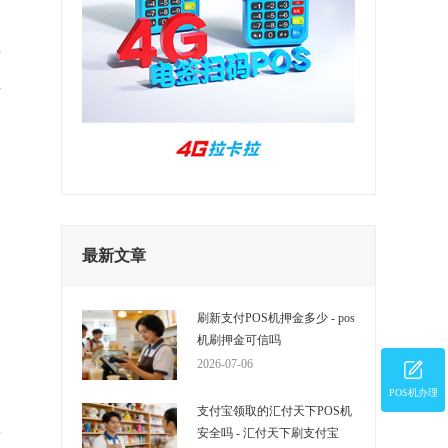
环
错
会
最新文章
。
刷新支付POS机押金多少 - pos
机刷押金可信吗
2026-07-06
POS机办理
支付宝领取的汇付天下POS机
顶
安全吗 - 汇付天下刷支付宝