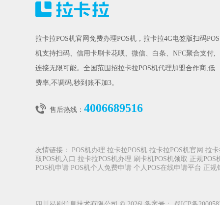
拉卡拉POS机官网免费办理POS机，拉卡拉4G电签版扫码POS
机支持扫码、信用卡刷卡花呗、微信、白条、NFC聚合支付,
连接无限可能。全国范围招拉卡拉POS机代理加盟合作商,低
费率,不调码,秒到账不加3。
4006689516
售后热线：
友情链接：
POS机办理
拉卡拉POS机
拉卡拉POS机官网
拉卡
取POS机入口
拉卡拉POS机办理
刷卡机POS机领取
正规PO
POS机申请
POS机个人免费申请
个人POS在线申请平台
正规
四川易刷信息技术有限公司 © 2026| 备案号：
蜀ICP备20005