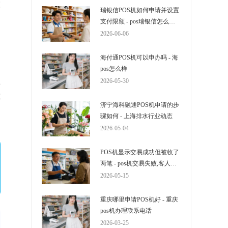
截
瑞银信POS机如何申请并设置
支付限额 - pos瑞银信怎么操
作
2026-06-06
海付通POS机可以申办吗 - 海
pos怎么样
在
2026-05-30
我
济宁海科融通POS机申请的步
它
骤如何 - 上海排水行业动态
2026-05-04
POS机显示交易成功但被收了
两笔 - pos机交易失败,客人又
显示扣款成功
2026-05-15
重庆哪里申请POS机好 - 重庆
pos机办理联系电话
2026-03-25