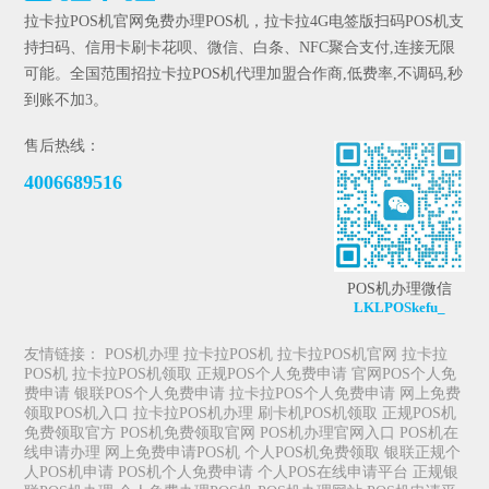
拉卡拉POS机官网免费办理POS机，拉卡拉4G电签版扫码POS机支
持扫码、信用卡刷卡花呗、微信、白条、NFC聚合支付,连接无限
可能。全国范围招拉卡拉POS机代理加盟合作商,低费率,不调码,秒
到账不加3。
售后热线：
4006689516
POS机办理微信
LKLPOSkefu_
友情链接：
POS机办理
拉卡拉POS机
拉卡拉POS机官网
拉卡拉
POS机
拉卡拉POS机领取
正规POS个人免费申请
官网POS个人免
费申请
银联POS个人免费申请
拉卡拉POS个人免费申请
网上免费
领取POS机入口
拉卡拉POS机办理
刷卡机POS机领取
正规POS机
免费领取官方
POS机免费领取官网
POS机办理官网入口
POS机在
线申请办理
网上免费申请POS机
个人POS机免费领取
银联正规个
人POS机申请
POS机个人免费申请
个人POS在线申请平台
正规银