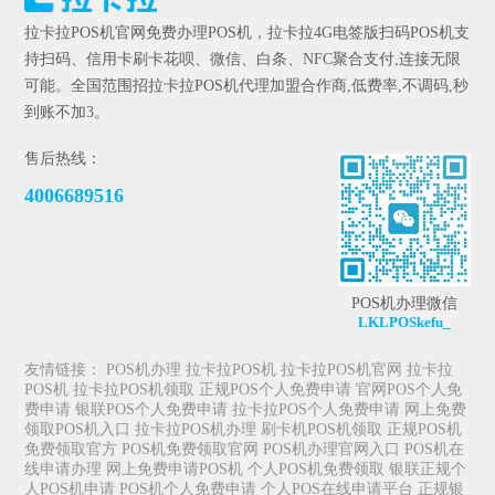
拉卡拉POS机官网免费办理POS机，拉卡拉4G电签版扫码POS机支
持扫码、信用卡刷卡花呗、微信、白条、NFC聚合支付,连接无限
可能。全国范围招拉卡拉POS机代理加盟合作商,低费率,不调码,秒
到账不加3。
售后热线：
4006689516
POS机办理微信
LKLPOSkefu_
友情链接：
POS机办理
拉卡拉POS机
拉卡拉POS机官网
拉卡拉
POS机
拉卡拉POS机领取
正规POS个人免费申请
官网POS个人免
费申请
银联POS个人免费申请
拉卡拉POS个人免费申请
网上免费
领取POS机入口
拉卡拉POS机办理
刷卡机POS机领取
正规POS机
免费领取官方
POS机免费领取官网
POS机办理官网入口
POS机在
线申请办理
网上免费申请POS机
个人POS机免费领取
银联正规个
人POS机申请
POS机个人免费申请
个人POS在线申请平台
正规银