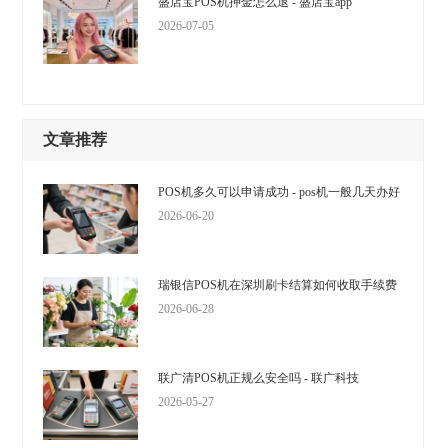
盛店宝POS机押金怎么退 - 盛店宝app
2026-07-05
文章推荐
POS机多久可以申请成功 - pos机一般几天办好
2026-06-20
瑞银信POS机在深圳刷卡结算如何收取手续费
2026-06-28
联广清POS机正规么安全吗 - 联广科技
2026-05-27