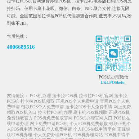
拉卡拉POS机官网免费办理POS机，拉卡拉4G电签版扫码POS机支
持扫码、信用卡刷卡花呗、微信、白条、NFC聚合支付,连接无限
可能。全国范围招拉卡拉POS机代理加盟合作商,低费率,不调码,秒
到账不加3。
售后热线：
4006689516
POS机办理微信
LKLPOSkefu_
友情链接：
POS机办理
拉卡拉POS机
拉卡拉POS机官网
拉卡拉
POS机
拉卡拉POS机领取
正规POS个人免费申请
官网POS个人免
费申请
银联POS个人免费申请
拉卡拉POS个人免费申请
网上免费
领取POS机入口
拉卡拉POS机办理
刷卡机POS机领取
正规POS机
免费领取官方
POS机免费领取官网
POS机办理官网入口
POS机在
线申请办理
网上免费申请POS机
个人POS机免费领取
银联正规个
人POS机申请
POS机个人免费申请
个人POS在线申请平台
正规银
联POS机办理
个人免费办理POS机
POS机办理网站
POS机申请平