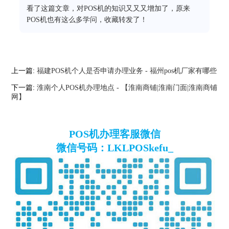
看了这篇文章，对POS机的知识又又又增加了，原来
POS机也有这么多学问，收藏转发了！
上一篇:
福建POS机个人是否申请办理业务 - 福州pos机厂家有哪些
下一篇:
淮南个人POS机办理地点 - 【淮南商铺|淮南门面|淮南商铺
网】
POS机办理客服微信
微信号码：LKLPOSkefu_