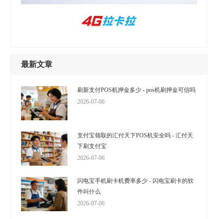
最新文章
刷新支付POS机押金多少 - pos机刷押金可信吗
2026-07-06
支付宝领取的汇付天下POS机安全吗 - 汇付天
下刷支付宝
2026-07-06
闪电宝手机刷卡机费率多少 - 闪电宝刷卡的软
件叫什么
2026-07-06