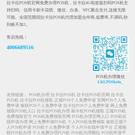
拉卡拉POS机官网免费办理POS机，拉卡拉4G电签版扫码POS机支
持扫码、信用卡刷卡花呗、微信、白条、NFC聚合支付,连接无限
可能。全国范围招拉卡拉POS机代理加盟合作商,低费率,不调码,秒
到账不加3。
售后热线：
4006689516
POS机办理微信
LKLPOSkefu_
友情链接：
POS机办理
拉卡拉POS机
拉卡拉POS机官网
拉卡拉
POS机
拉卡拉POS机领取
正规POS个人免费申请
官网POS个人免
费申请
银联POS个人免费申请
拉卡拉POS个人免费申请
网上免费
领取POS机入口
拉卡拉POS机办理
刷卡机POS机领取
正规POS机
免费领取官方
POS机免费领取官网
POS机办理官网入口
POS机在
线申请办理
网上免费申请POS机
个人POS机免费领取
银联正规个
人POS机申请
POS机个人免费申请
个人POS在线申请平台
正规银
联POS机办理
个人免费办理POS机
POS机办理网站
POS机申请平