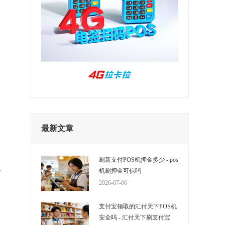
一
不
通
最新文章
的
给
刷新支付POS机押金多少 - pos
免
机刷押金可信吗
2026-07-06
支付宝领取的汇付天下POS机
安全吗 - 汇付天下刷支付宝