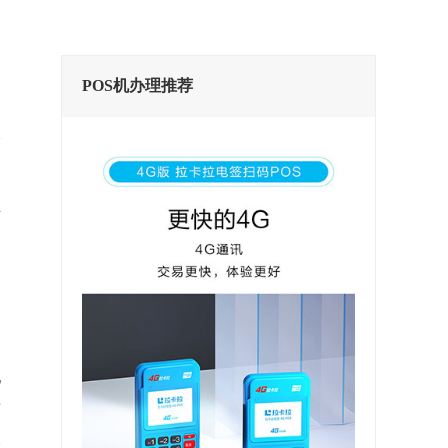
POS机办理推荐
际
，
*
*
他
情
激