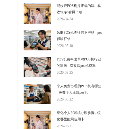
成
易收银POS机是正规的吗 - 易
一
收银app官网下载
2026-04-24
选
领取POS机查征信不严格 - pos
影响征信
2026-05-10
POS机费率改革对POS机行业
对
的影响 - 费改后pos机费率
2026-03-25
，
免
个人免费办理的POS机有哪些
- 免费个人正规pos机
2026-06-22
们
流
绥化个人POS机办理步骤 - 绥
化哪里能刷信用卡
定
2026-05-31